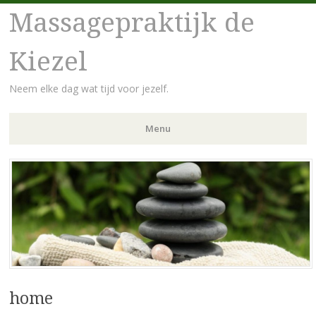
Massagepraktijk de
Kiezel
Neem elke dag wat tijd voor jezelf.
Menu
Spring
naar
inhoud
home