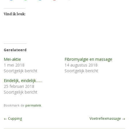
te
te
op
op
af
delen
delen
LinkedIn
Pinterest
te
op
op
te
te
drukken
Facebook
WhatsApp
delen
delen
(Wordt
Vind ik leuk:
(Wordt
(Wordt
(Wordt
(Wordt
in
in
in
in
in
een
een
een
een
een
nieuw
nieuw
nieuw
nieuw
nieuw
venster
venster
venster
venster
venster
geopend)
geopend)
geopend)
geopend)
geopend)
Gerelateerd
Mei-aktie
Fibromyalgie en massage
1 mei 2018
14 augustus 2018
Soortgelijk bericht
Soortgelijk bericht
Eindelijk, eindelijk……
25 februari 2018
Soortgelijk bericht
Bookmark de
permalink
.
Berichtnavigatie
←
Cupping
Voetreflexmassage
→