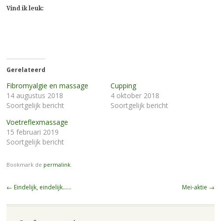
op
op
te
te
drukken
Facebook
WhatsApp
delen
delen
(Wordt
Vind ik leuk:
(Wordt
(Wordt
(Wordt
(Wordt
in
in
in
in
in
een
een
een
een
een
nieuw
nieuw
nieuw
nieuw
nieuw
venster
venster
venster
venster
venster
geopend)
geopend)
geopend)
geopend)
geopend)
Gerelateerd
Fibromyalgie en massage
Cupping
14 augustus 2018
4 oktober 2018
Soortgelijk bericht
Soortgelijk bericht
Voetreflexmassage
15 februari 2019
Soortgelijk bericht
Bookmark de
permalink
.
Berichtnavigatie
←
Eindelijk, eindelijk……
Mei-aktie
→