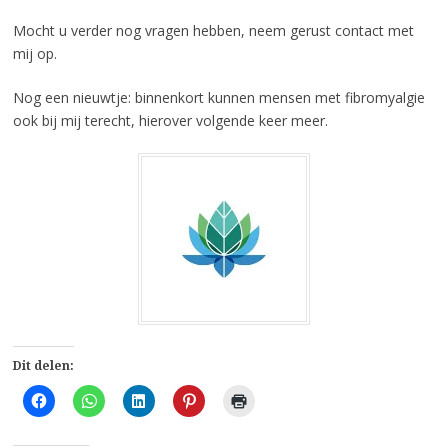
Mocht u verder nog vragen hebben, neem gerust contact met
mij op.
Nog een nieuwtje: binnenkort kunnen mensen met fibromyalgie
ook bij mij terecht, hierover volgende keer meer.
Dit delen:
Klik
Klik
Klik
Klik
Klik
om
om
om
om
om
te
te
op
op
af
delen
delen
LinkedIn
Pinterest
te