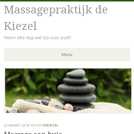
Massagepraktijk de
Kiezel
Neem elke dag wat tijd voor jezelf.
Menu
Spring
naar
inhoud
22 MAART 2018
DOOR
DEKIEZEL